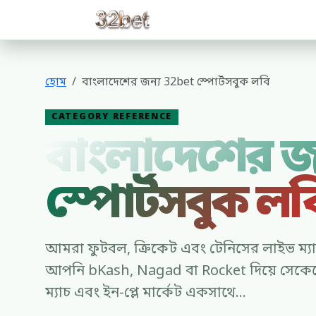
32bet
হোম
বাংলাদেশের জন্য 32bet স্পোর্টসবুক লবি
CATEGORY REFERENCE
বাংলাদেশের জ
স্পোর্টসবুক লব
আমরা ফুটবল, ক্রিকেট এবং টেনিসের লাইভ ম্যা
আপনি bKash, Nagad বা Rocket দিয়ে সেকেন্ড
ম্যাচ এবং ইন-প্লে মার্কেট একসাথে...