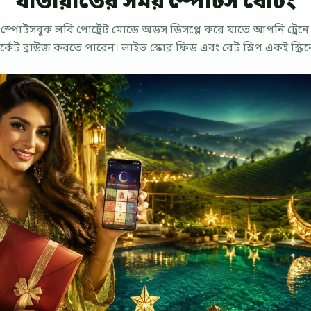
যাতায়াতের সময় স্পোর্টস বেটিং
োর্টসবুক লবি পোর্ট্রেট মোডে অডস ডিসপ্লে করে যাতে আপনি ট্রেনে ব
র্কেট ব্রাউজ করতে পারেন। লাইভ স্কোর ফিড এবং বেট স্লিপ একই স্ক্রিনে