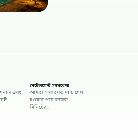
সেটেলমেন্ট সময়রেখা
কশনাল এবং
আমরা সাধারণত ম্যাচ শেষ
যাট
হওয়ার পরে কয়েক
মিনিটের...