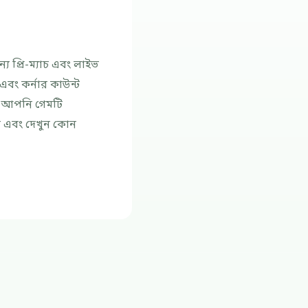
 প্রি-ম্যাচ এবং লাইভ
এবং কর্নার কাউন্ট
তে আপনি গেমটি
ন এবং দেখুন কোন