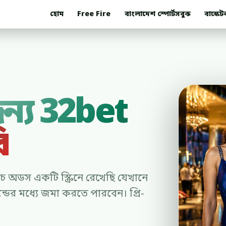
হোম
Free Fire
বাংলাদেশ স্পোর্টসবুক
বাস্কে
ন্য 32bet
ি
চ অডস একটি স্ক্রিনে রেখেছি যেখানে
ের মধ্যে জমা করতে পারবেন। প্রি-