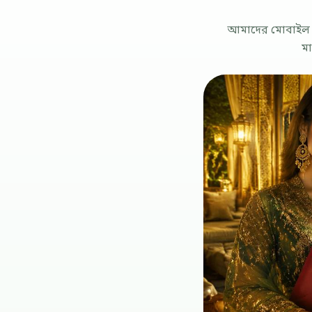
আমাদের মোবাইল স্প
মা