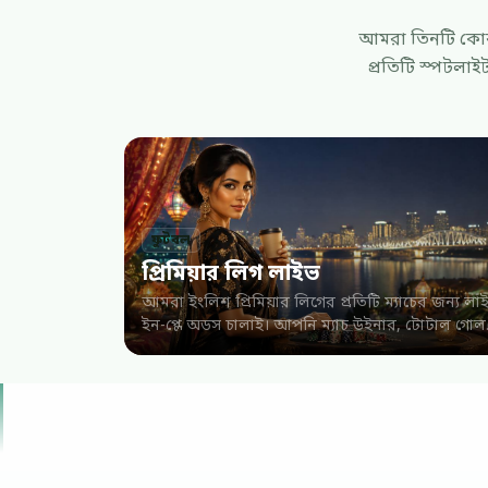
আমরা তিনটি কোর 
প্রতিটি স্পটলাইট
ফুটবল
প্রিমিয়ার লিগ লাইভ
আমরা ইংলিশ প্রিমিয়ার লিগের প্রতিটি ম্যাচের জন্য লা
ইন-প্লে অডস চালাই। আপনি ম্যাচ উইনার, টোটাল গোল.