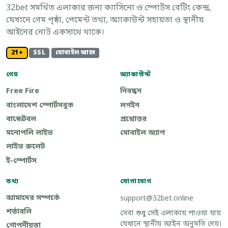
32bet সমর্থিত এলাকার জন্য ক্যাসিনো ও স্পোর্টস বেটিং কেন্দ্র,
যেখানে গেম পৃষ্ঠা, পেমেন্ট তথ্য, অ্যাকাউন্ট সহায়তা ও স্থানীয়
আইনের নোট একসাথে থাকে।
21+
SSL
মোবাইল আগে
গেম
অ্যাকাউন্ট
Free Fire
নিবন্ধন
বাংলাদেশ স্পোর্টসবুক
লগইন
বাস্কেটবল
প্রশ্নোত্তর
মনোপলি লাইভ
মোবাইল অ্যাপ
লাইভ রুলেট
ই-স্পোর্টস
তথ্য
যোগাযোগ
আমাদের সম্পর্কে
support@32bet.online
শর্তাবলি
সেবা শুধু সেই এলাকায় পাওয়া যায়
যেখানে স্থানীয় আইন অনুমতি দেয়।
গোপনীয়তা