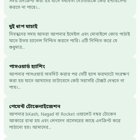
সময় এনক্রিপ্ট করা হয় যাতে মধ্যবর্তী নেটওয়ার্কে কেউ ইন্টারসেপ্ট
করতে না পারে।...
দুই ধাপ যাচাই
নিবন্ধনের সময় আমরা আপনার ইমেইল এবং মোবাইলে কোড পাঠাই
যাতে উভয় চ্যানেল নিশ্চিত করতে পারি। এটি নিশ্চিত করে যে
শুধুমাত্র...
পাসওয়ার্ড হ্যাশিং
আপনার পাসওয়ার্ড সাবমিট করার পর সেটি হ্যাশ ফরম্যাটে সংরক্ষণ
করা হয় যাতে আমাদের ডাটাবেসে কেউ সরাসরি টেক্সট দেখতে না
পায়।...
পেমেন্ট টোকেনাইজেশন
আপনার bKash, Nagad বা Rocket ওয়ালেট নম্বর টোকেন
আকারে রাখা হয় এবং লেনদেন প্রসেসরের কাছে এনক্রিপ্ট করে
পাঠানো হয়। আমাদের...