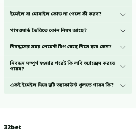
ইমেইল বা মোবাইল কোড না পেলে কী করব?
পাসওয়ার্ড তৈরিতে কোন নিয়ম আছে?
নিবন্ধনের সময় পেমেন্ট চিপ বেছে নিতে হবে কেন?
নিবন্ধন সম্পূর্ণ হওয়ার পরেই কি লবি অ্যাক্সেস করতে
পারব?
একই ইমেইল দিয়ে দুটি অ্যাকাউন্ট খুলতে পারব কি?
32bet