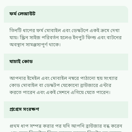
ফর্ম লেআউট
তিনটি ধাপের ফর্ম মোবাইল এবং ডেস্কটপে একই ক্রমে দেখা
যায়। স্ক্রিন সাইজ পরিবর্তন হলেও ইনপুট ফিল্ড এবং বাটনের
অবস্থান সামঞ্জস্যপূর্ণ থাকে।
যাচাই কোড
আপনার ইমেইল এবং মোবাইল নম্বরে পাঠানো ছয় সংখ্যার
কোড মোবাইল বা ডেস্কটপ যেকোনো ব্রাউজারে এন্টার
করতে পারেন এবং একই সেশনে এগিয়ে যেতে পারেন।
প্রগ্রেস সংরক্ষণ
প্রথম ধাপ সম্পন্ন করার পর যদি আপনি ব্রাউজার বন্ধ করেন