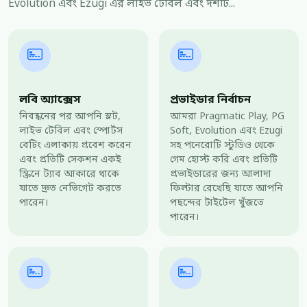
Evolution এবং Ezugi এর লাইভ টেবিল এবং দশটি...
লবি অ্যাক্সেস
প্রভাইডার নির্বাচন
নিবন্ধনের পর আপনি স্লট,
আমরা Pragmatic Play, PG
লাইভ টেবিল এবং স্পোর্টস
Soft, Evolution এবং Ezugi
বেটিং এলাকায় প্রবেশ করেন
সহ পনেরোটি স্টুডিও থেকে
এবং প্রতিটি সেকশন একই
গেম হোস্ট করি এবং প্রতিটি
স্ক্রিনে ট্যাব আকারে থাকে
প্রভাইডারের জন্য আলাদা
যাতে দ্রুত নেভিগেট করতে
ফিল্টার রেখেছি যাতে আপনি
পারেন।
পছন্দের টাইটেল খুঁজতে
পারেন।