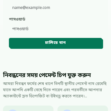
পাসওয়ার্ড
চালিয়ে যান
নিবন্ধনের সময় পেমেন্ট চিপ যুক্ত করুন
আমরা নিবন্ধন ফর্মের শেষ ধাপে তিনটি স্থানীয় পেমেন্ট নাম রেখেছি
যাতে আপনি একটি বেছে নিতে পারেন এবং পরবর্তীতে আপনার
অ্যাকাউন্টে দ্রুত ডিপোজিট বা উইথড্র করতে পারেন।...