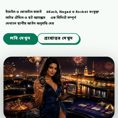
ইমেইল ও মোবাইল যাচাই
bKash, Nagad ও Rocket সংযুক্ত
লাইভ টেবিল ও স্লট অ্যাক্সেস
এক মিনিটে সম্পূর্ণ
যেখানে স্থানীয় আইন অনুমতি দেয়
লবি দেখুন
প্রশ্নোত্তর দেখুন