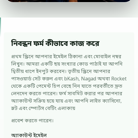
নিবন্ধন ফর্ম কীভাবে কাজ করে
প্রথম স্ক্রিনে আপনার ইমেইল ঠিকানা এবং মোবাইল নম্বর
লিখুন। আমরা একটি ছয় সংখ্যার কোড পাঠাই যা আপনি
দ্বিতীয় ধাপে ইনপুট করবেন। তৃতীয় স্ক্রিনে আপনার
পাসওয়ার্ড সেট করুন এবং bKash, Nagad অথবা Rocket
থেকে একটি পেমেন্ট চিপ বেছে নিন যাতে পরবর্তীতে দ্রুত
লেনদেন করতে পারেন। ফর্ম সাবমিট করার পর আপনার
অ্যাকাউন্ট সক্রিয় হয়ে যায় এবং আপনি লাইভ ক্যাসিনো,
স্লট এবং স্পোর্টস বেটিং এলাকায়
প্রবেশ করতে পারেন।
অ্যাকাউন্ট ইমেইল