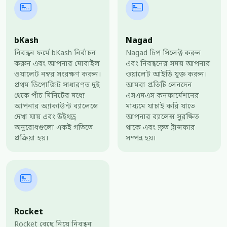
bKash
Nagad
নিবন্ধন ফর্মে bKash নির্বাচন
Nagad চিপ সিলেক্ট করুন
করুন এবং আপনার মোবাইল
এবং নিবন্ধনের সময় আপনার
ওয়ালেট নম্বর সংরক্ষণ করুন।
ওয়ালেট আইডি যুক্ত করুন।
প্রথম ডিপোজিট সাধারণত দুই
আমরা প্রতিটি লেনদেন
থেকে পাঁচ মিনিটের মধ্যে
এসএমএস কনফার্মেশনের
আপনার অ্যাকাউন্ট ব্যালেন্সে
মাধ্যমে যাচাই করি যাতে
দেখা যায় এবং উইথড্র
আপনার ব্যালেন্স সুরক্ষিত
অনুরোধগুলো একই গতিতে
থাকে এবং দ্রুত ট্রান্সফার
প্রক্রিয়া হয়।
সম্পন্ন হয়।
Rocket
Rocket বেছে নিয়ে নিবন্ধন