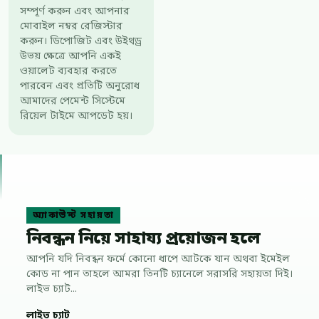
সম্পূর্ণ করুন এবং আপনার
মোবাইল নম্বর রেজিস্টার
করুন। ডিপোজিট এবং উইথড্র
উভয় ক্ষেত্রে আপনি একই
ওয়ালেট ব্যবহার করতে
পারবেন এবং প্রতিটি অনুরোধ
আমাদের পেমেন্ট সিস্টেমে
রিয়েল টাইমে আপডেট হয়।
অ্যাকাউন্ট সহায়তা
নিবন্ধন নিয়ে সাহায্য প্রয়োজন হলে
আপনি যদি নিবন্ধন ফর্মে কোনো ধাপে আটকে যান অথবা ইমেইল
কোড না পান তাহলে আমরা তিনটি চ্যানেলে সরাসরি সহায়তা দিই।
লাইভ চ্যাট...
লাইভ চ্যাট