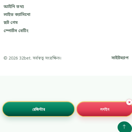
আইনি তথ্য
লাইভ ক্যাসিনো
স্লট গেম
স্পোর্টস বেটিং
সাইটম্যাপ
© 2026 32bet. সর্বস্বত্ব সংরক্ষিত।
×
লগইন
রেজিস্টার