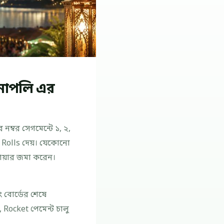
নোপলি এর
ম্বর সেগমেন্টে ১, ২,
4 Rolls দেয়। যেকোনো
্লায়ার জমা করেন।
 বোর্ডের শেষে
Rocket পেমেন্ট চালু