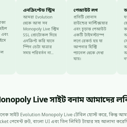
এনক্রিপ্টেড স্ট্রিম
পেআউট লগ
অ
আমরা Evolution
প্রতিটি বোনাস
য
াকা
থেকে আসা সব
রাউন্ডের মাল্টিপ্লায়ার
হ
হুইল
Monopoly Live স্ট্রিম
এবং চূড়ান্ত পেআউট
ক
রে এবং
SSL প্রোটোকল দিয়ে
একটি টাইমস্ট্যাম্প
অ্
াইমে
এনক্রিপ্ট করি যাতে
লগে রেকর্ড হয় যা
স
স্পিন ডেটা যাত্রার
আপনার হিস্ট্রি
আ
ফল
সময় পরিবর্তন না...
প্যানেল থেকে দেখা
আ
যায়।
ন
 Monopoly Live সাইট বনাম আমাদের 
নেক সাইট Evolution Monopoly Live টেবিল হোস্ট করে, কিন্তু আ
ket পেমেন্ট রুট, বাংলা UI এবং তিন লিমিট টায়ার সহ আলাদা করেছি।