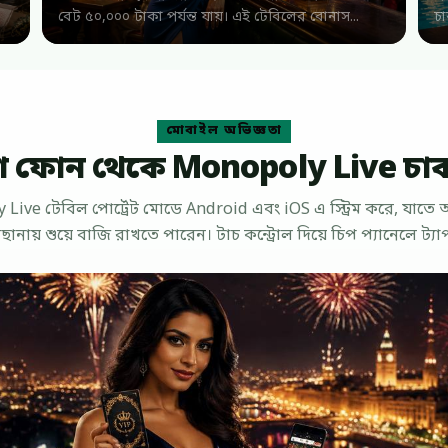
বেট ৫০,০০০ টাকা পর্যন্ত যায়। এই টেবিলের বোনাস...
চা
মোবাইল অভিজ্ঞতা
 ফোন থেকে Monopoly Live চাক
ve টেবিল পোর্ট্রেট মোডে Android এবং iOS এ স্ট্রিম করে, যাতে আপ
ছানায় শুয়ে বাজি রাখতে পারেন। টাচ কন্ট্রোল দিয়ে চিপ প্যানেলে ট্যাপ