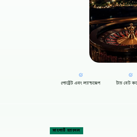
পোর্ট্রেট এবং ল্যান্ডস্কেপ
টাচ বেট কন্
সাপোর্ট চ্যানেল