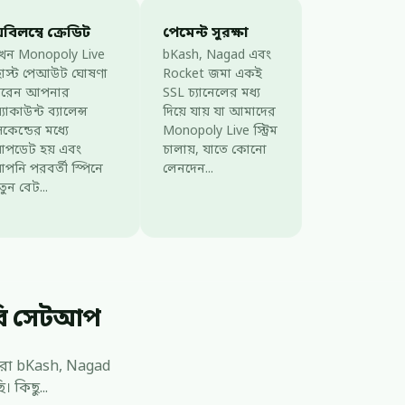
বিলম্বে ক্রেডিট
পেমেন্ট সুরক্ষা
খন Monopoly Live
bKash, Nagad এবং
োস্ট পেআউট ঘোষণা
Rocket জমা একই
রেন আপনার
SSL চ্যানেলের মধ্য
যাকাউন্ট ব্যালেন্স
দিয়ে যায় যা আমাদের
েকেন্ডের মধ্যে
Monopoly Live স্ট্রিম
পডেট হয় এবং
চালায়, যাতে কোনো
পনি পরবর্তী স্পিনে
লেনদেন...
তুন বেট...
লবি সেটআপ
মরা bKash, Nagad
 কিছু...