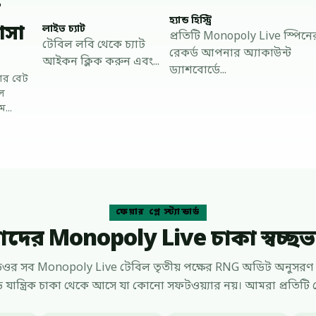
হ্যান্ড হিস্ট্রি
াসা
লাইভ চ্যাট
প্রতিটি Monopoly Live স্পিনে
টেবিল লবি থেকে চ্যাট
রেকর্ড আপনার অ্যাকাউন্ট
আইকন ক্লিক করুন এবং...
ড্যাশবোর্ডে...
ার বেট
ল
...
ফেয়ার প্লে স্ট্যান্ডার্ড
ের Monopoly Live চাকা স্বচ্ছ
ডিওর সব Monopoly Live টেবিল তৃতীয় পক্ষের RNG অডিট অনুসরণ 
ইড যান্ত্রিক চাকা থেকে আসে যা কোনো সফটওয়্যার নয়। আমরা প্রতিটি 